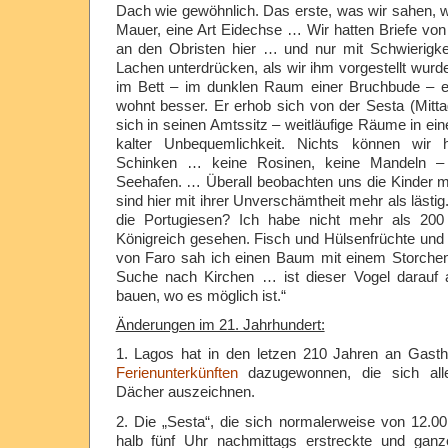
Dach wie gewöhnlich. Das erste, was wir sahen, 
Mauer, eine Art Eidechse … Wir hatten Briefe vo
an den Obristen hier … und nur mit Schwierigke
Lachen unterdrücken, als wir ihm vorgestellt wurd
im Bett – im dunklen Raum einer Bruchbude – e
wohnt besser. Er erhob sich von der Sesta (Mit
sich in seinen Amtssitz – weitläufige Räume in e
kalter Unbequemlichkeit. Nichts können wir h
Schinken … keine Rosinen, keine Mandeln –
Seehafen. … Überall beobachten uns die Kinder mi
sind hier mit ihrer Unverschämtheit mehr als lästig
die Portugiesen? Ich habe nicht mehr als 200
Königreich gesehen. Fisch und Hülsenfrüchte und
von Faro sah ich einen Baum mit einem Storchen
Suche nach Kirchen … ist dieser Vogel darauf 
bauen, wo es möglich ist.“
Änderungen im 21. Jahrhundert:
1. Lagos hat in den letzen 210 Jahren an Gas
Ferienunterkünften
dazugewonnen, die sich all
Dächer auszeichnen.
2. Die „Sesta“, die sich normalerweise von 12.00
halb fünf Uhr nachmittags erstreckte und ganz