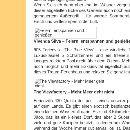
Wenn Sie sich dann aber mal im Wasser vergnüge
dieser abgeteilten Ecke des Gartens auch noch ein
gemauertem Außengrill – für warme Sommerabe
Fisch und Grillenzirpen in der Luft.
Vivenda Silva – Feiern, entspannen und genieß
805 Ferienvilla ‚The Blue View‘ – eine wirkliche F
Luxusklasse! 5 Schlafzimmer und ein Interieu
langgestrecktem Pool direkt über dem Ozean. Meh
noch möglich und mehr Exklusivität eigentlich au
dieses Traum-Ferienhaus und relaxen Sie ganz feu
The Viewfactory – Mehr Meer geht nicht.
Ferienvilla
430 Quinta do Ipés – eines unserer p
auf dem Lande. Es gibt einen exotisch bepflanz
einen kleinen Wasserfall darin. Es sind 3 Kilomet
Jãoo, das ist ein kleines Dorf, das aber 2 Supe
viele und gute Kneipen besitzt, in denen am Wo
während der Woche immer gut etwas los ist. Da