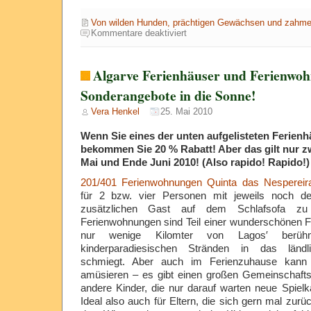
Von wilden Hunden, prächtigen Gewächsen und zahm
für
Kommentare deaktiviert
Kleine
Besucher
–
mückenlose
Algarve Ferienhäuser und Ferienwo
Algarve-
Ferien
Sonderangebote in die Sonne!
Vera Henkel
25. Mai 2010
Wenn Sie eines der unten aufgelisteten Ferien
bekommen Sie 20 % Rabatt! Aber das gilt nur 
Mai und Ende Juni 2010! (Also rapido! Rapido!)
201/401 Ferienwohnungen Quinta das Nespereir
für 2 bzw. vier Personen mit jeweils noch de
zusätzlichen Gast auf dem Schlafsofa zu
Ferienwohnungen sind Teil einer wunderschönen Fe
nur wenige Kilomter von Lagos′ berühmt
kinderparadiesischen Stränden in das ländl
schmiegt. Aber auch im Ferienzuhause kann
amüsieren – es gibt einen großen Gemeinschaftsp
andere Kinder, die nur darauf warten neue Spiel
Ideal also auch für Eltern, die sich gern mal zur