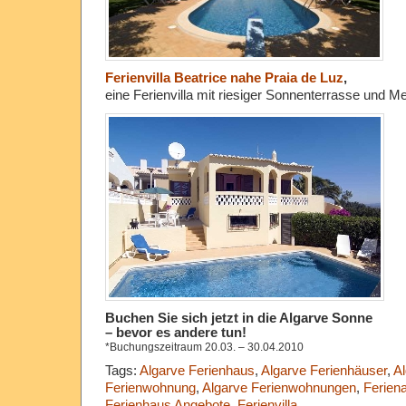
Ferienvilla Beatrice nahe Praia de Luz
,
eine Ferienvilla mit riesiger Sonnenterrasse und Me
Buchen Sie sich jetzt in die Algarve Sonne
– bevor es andere tun!
*Buchungszeitraum 20.03. – 30.04.2010
Tags:
Algarve Ferienhaus
,
Algarve Ferienhäuser
,
Al
Ferienwohnung
,
Algarve Ferienwohnungen
,
Ferien
Ferienhaus Angebote
,
Ferienvilla