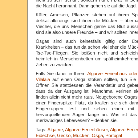
die Nacht herannaht. Dann gehen sie auf die Jagd.
Käfer, Ameisen, Pflanzen stehen auf ihrem Sp
delikat allerdings sind ihnen die Mücken – überha
Viecher, die uns Menschen gerne das Blut aus
sind sie also unsere Freunde – und wir sollten ihne
Osgas sind auch keinesfalls giftig oder über
Krankheiten – das tun da schon viel eher die M
Tse-Tse-Fliegen. Sie beißen nicht und schleic
heimlich in Menschenbetten um spätheimkehrende
Zehen zu zwicken.
Falls Sie daher in Ihrem
Algarve Ferienhaus ode
Vilalaia
auf einen Osga stoßen sollten, tun Sie i
Öffnen Sie stattdessen die Verandatür und gebe
dass da der Ausgang ist. Manchmal verirren si
finden allein nicht mehr raus. Neugeborene Osga
einer Fingerspitze Platz, da krallen sie sich dan
Fingerkuppen fest und sehen einen mit i
hervorquellenden Augen lange an. Was ist das
merkwüdiges Lebewesen? – denken sie.
Tags:
Algarve
,
Algarve Ferienhäuser
,
Algarve Feri
Eidechse
,
Gecko
,
Mücken
,
Osga
,
Portugal