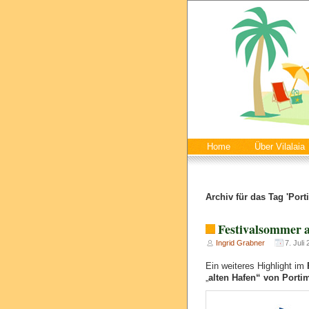
Home
Über Vilalaia
Archiv für das Tag 'Port
Festivalsommer a
Ingrid Grabner
7. Juli
Ein weiteres Highlight im
„
alten Hafen“ von Porti