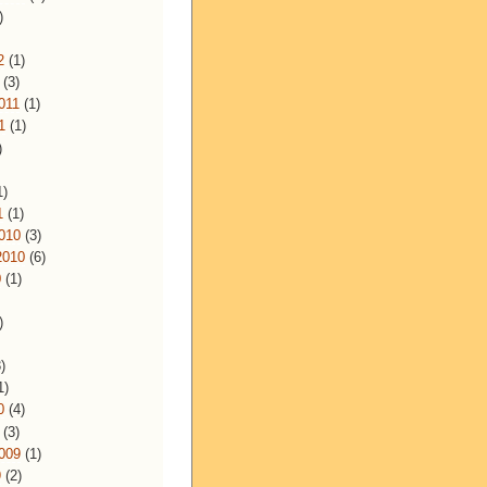
)
)
2
(1)
(3)
011
(1)
1
(1)
)
1)
1
(1)
010
(3)
2010
(6)
0
(1)
)
)
)
1)
0
(4)
(3)
009
(1)
9
(2)