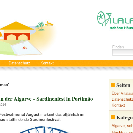
Finden
Datenschutz
Kontakt
Seiten
imao'
Über Vilalai
n der Algarve – Sardinenfest in Portimão
Datenschut
 2014
Kontakt
Festivalmonat August
markiert das alljährlich im
Katego
mao
stattfindende
Sardinenfestival
.
Algarve, sc
Buchten un