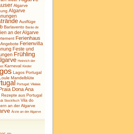
äuser
Algarve
Algarve
nung
hnungen
strände
Ausflüge
ub
Barlavento
Barāo de
ien an der Algarve
Ferienhaus
rtement
Ferienvilla
 Angebote
hnung
Feste und
Frühling
tungen
Algarve
Heinrich der
Karneval
bst
Kinder
gos
Lagos Portugal
Loule
Mandelblüte
tugal
Portugal: Vilalaia
Praia Dona Ana
a
Rezepte aus Portugal
ma
Vila do
Stockfisch
ern an der Algarve
arve
Ärzte an der Algarve