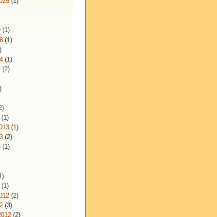
025
(1)
)
0
(1)
8
(1)
)
4
(1)
4
(2)
)
)
2)
(1)
013
(1)
3
(2)
3
(1)
)
1)
(1)
012
(2)
2
(3)
2012
(2)