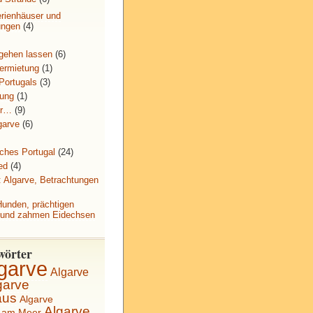
rienhäuser und
ungen
(4)
 gehen lassen
(6)
ermietung
(1)
Portugals
(3)
tung
(1)
ur…
(9)
garve
(6)
iches Portugal
(24)
ed
(4)
: Algarve, Betrachtungen
Hunden, prächtigen
und zahmen Eidechsen
wörter
garve
Algarve
garve
aus
Algarve
Algarve
s am Meer