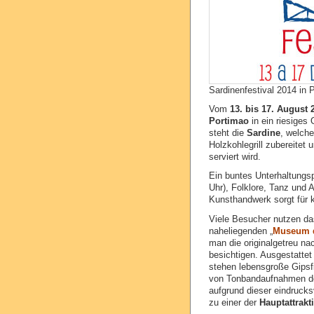
Sardinenfestival 2014 in 
Vom
13. bis 17. August 
Portimao
in ein riesiges 
steht die
Sardine
, welche
Holzkohlegrill zubereitet
serviert wird.
Ein buntes Unterhaltungs
Uhr), Folklore, Tanz und 
Kunsthandwerk sorgt für k
Viele Besucher nutzen da
naheliegenden „
Museum 
man die originalgetreu na
besichtigen. Ausgestatte
stehen lebensgroße Gipsfi
von Tonbandaufnahmen der
aufgrund dieser eindrucks
zu einer der
Hauptattrakt