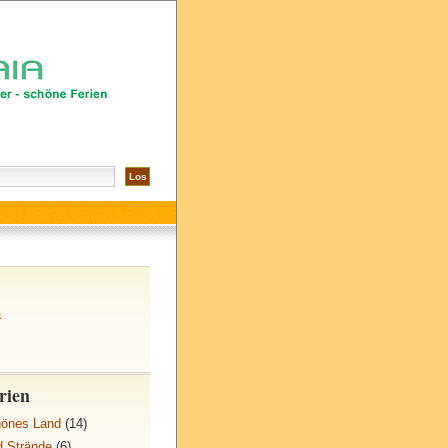
a
z
rien
hönes Land
(14)
d Strände
(6)