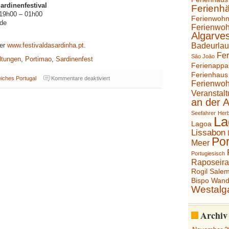
ardinenfestival
Ferienh
 19h00 – 01h00
Ferienwoh
ade
Ferienwo
Algarve
Badeurla
ter
www.festivaldasardinha.pt
.
Fer
Sāo Joāo
ltungen
,
Portimao
,
Sardinenfest
Ferienappa
Ferienhaus
für
eiches Portugal
Kommentare deaktiviert
Ferienwo
Festivalsommer
an
Veranstal
der
an der 
Algarve
–
Seefahrer
Her
Sardinenfest
La
in
Lagoa
Portimão
Lissabon
Por
Meer
Portugiesisch
Raposeir
Rogil
Sale
Bispo
Wand
Westalg
Archiv